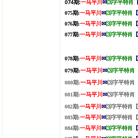
074期:
一马平川
✉
⑶字平特肖
075期:
一马平川
✉
⑶字平特肖
【
076期:
一马平川
✉
⑶字平特肖
【
077期:
一马平川
✉
⑶字平特肖
【
078期:
一马平川
✉
⑶字平特肖
【
079期:
一马平川
✉
⑶字平特肖
080期:
一马平川
✉
⑶字平特肖
081期:
一马平川
✉
⑶字平特肖
082期:
一马平川
✉
⑶字平特肖【
083期:
一马平川
✉
⑶字平特肖【
084期:
一马平川
✉
⑶字平特肖
【