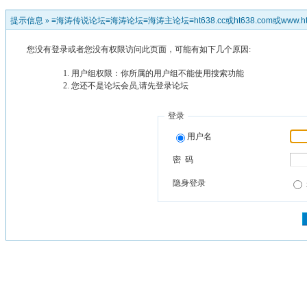
提示信息 »
≡海涛传说论坛≡海涛论坛≡海涛主论坛≡ht638.cc或ht638.com或www.ht
您没有登录或者您没有权限访问此页面，可能有如下几个原因:
用户组权限：你所属的用户组不能使用搜索功能
您还不是论坛会员,请先登录论坛
登录
用户名
密 码
隐身登录