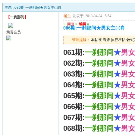
主题 :
086期:一刹那间★男女主㈡肖
楼主
发表于: 2019-04-24 15:54
【
一刹那间
】
u
回复
u
编辑
u
086期:一刹那间★男女主㈡肖
荣誉会员
管理提醒：
本帖被 海涛 执行压帖操作(2025
061期:
一刹那间
★
男
062期:
一刹那间
★
男
063期:
一刹那间
★
男
064期:
一刹那间
★
男
065期:
一刹那间
★
男
066期:
一刹那间
★
男
067期:
一刹那间
★
男
068期:
一刹那间
★
男