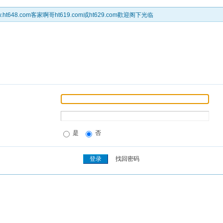
t648.com客家啊哥ht619.com或ht629.com歡迎阁下光临
是
否
找回密码