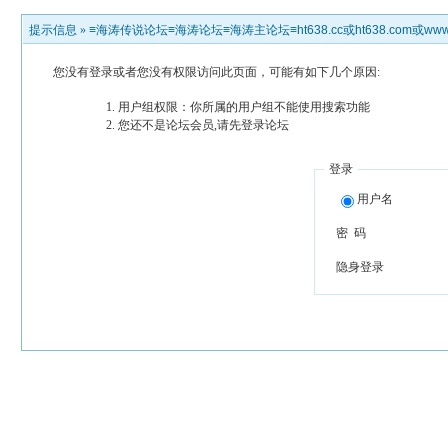
提示信息 »
≡海涛传说论坛≡海涛论坛≡海涛主论坛≡ht638.cc或ht638.com或www.h
您没有登录或者您没有权限访问此页面，可能有如下几个原因:
用户组权限：你所属的用户组不能使用搜索功能
您还不是论坛会员,请先登录论坛
登录
用户名
密 码
隐身登录