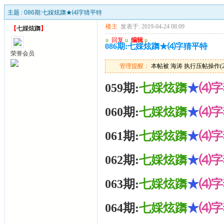
主题 :
086期:七婇炫躌★⑷字猜平特
楼主
发表于: 2019-04-24 08:09
【
七婇炫躌
】
u
回复
u
编辑
u
086期:七婇炫躌★⑷字猜平特
荣誉会员
管理提醒：
本帖被 海涛 执行压帖操作(2026
059期:
七婇炫躌
★
⑷字
060期:
七婇炫躌
★
⑷字
061期:
七婇炫躌
★
⑷字
062期:
七婇炫躌
★
⑷字
063期:
七婇炫躌
★
⑷字
064期:
七婇炫躌
★
⑷字