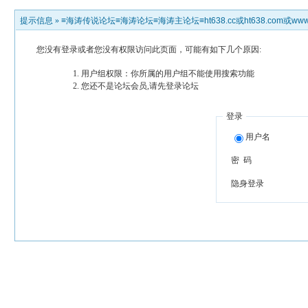
提示信息 »
≡海涛传说论坛≡海涛论坛≡海涛主论坛≡ht638.cc或ht638.com或www.h
您没有登录或者您没有权限访问此页面，可能有如下几个原因:
用户组权限：你所属的用户组不能使用搜索功能
您还不是论坛会员,请先登录论坛
登录
用户名
密 码
隐身登录