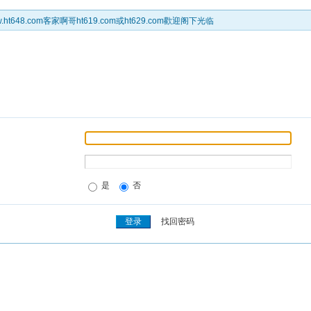
t648.com客家啊哥ht619.com或ht629.com歡迎阁下光临
是
否
找回密码