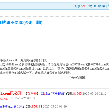
阅读
779672
次 |
返回列表
|
请不要顶!(否则---删!)
，飞机@htcsy888 海涛网站的域名列表：
38.cc或ht63888.com}易记域名以防失联，请记住海涛论坛{ht637788.com或ht637799.com或h
m或ht6333999.com或ht63111.com}易记域名，请记住海涛论坛{ht63666.com或ht629.com或h
.或者打开别的域名试一下。请拿笔记好我们的域名列表。
广告位置招租