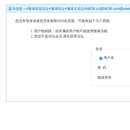
提示信息 »
≡海涛传说论坛≡海涛论坛≡海涛主论坛≡ht638.cc或ht638.com或www.h
您没有登录或者您没有权限访问此页面，可能有如下几个原因:
用户组权限：你所属的用户组不能使用搜索功能
您还不是论坛会员,请先登录论坛
登录
用户名
密 码
隐身登录