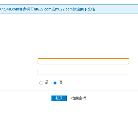
t648.com客家啊哥ht619.com或ht629.com歡迎阁下光临
是
否
找回密码