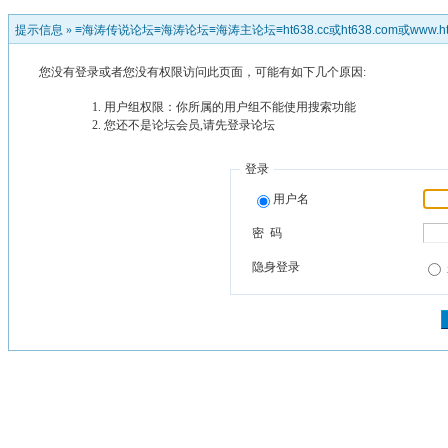
提示信息 »
≡海涛传说论坛≡海涛论坛≡海涛主论坛≡ht638.cc或ht638.com或www.ht
您没有登录或者您没有权限访问此页面，可能有如下几个原因:
用户组权限：你所属的用户组不能使用搜索功能
您还不是论坛会员,请先登录论坛
登录
用户名
密 码
隐身登录