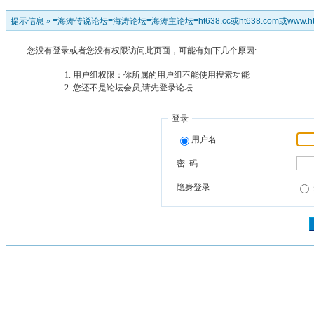
提示信息 »
≡海涛传说论坛≡海涛论坛≡海涛主论坛≡ht638.cc或ht638.com或www.ht
您没有登录或者您没有权限访问此页面，可能有如下几个原因:
用户组权限：你所属的用户组不能使用搜索功能
您还不是论坛会员,请先登录论坛
登录
用户名
密 码
隐身登录