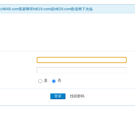
t648.com客家啊哥ht619.com或ht629.com歡迎阁下光临
是
否
找回密码