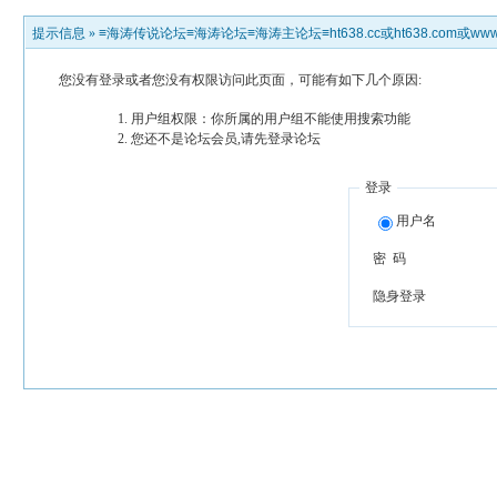
提示信息 »
≡海涛传说论坛≡海涛论坛≡海涛主论坛≡ht638.cc或ht638.com或www.h
您没有登录或者您没有权限访问此页面，可能有如下几个原因:
用户组权限：你所属的用户组不能使用搜索功能
您还不是论坛会员,请先登录论坛
登录
用户名
密 码
隐身登录