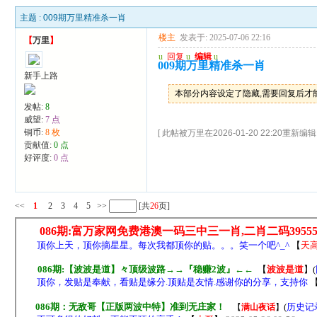
主题 :
009期万里精准杀一肖
楼主
发表于: 2025-07-06 22:16
【
万里
】
u
回复
u
编辑
u
009期万里精准杀一肖
新手上路
本部分内容设定了隐藏,需要回复后才
发帖:
8
威望:
7 点
铜币:
8 枚
[ 此帖被万里在2026-01-20 22:20重新编辑 
贡献值:
0 点
好评度:
0 点
<<
1
2
3
4
5
>>
[共
26
页]