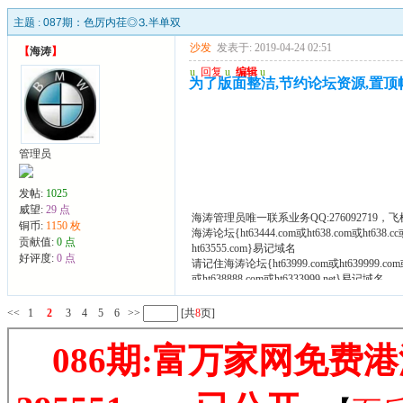
主题 :
087期：色厉内荏◎⒊半单双
沙发
发表于: 2019-04-24 02:51
【
海涛
】
u
回复
u
编辑
u
为了版面整洁,节约论坛资源,置顶帖,请
管理员
发帖:
1025
威望:
29 点
海涛管理员唯一联系业务QQ:276092719，飞
铜币:
1150 枚
海涛论坛{ht63444.com或ht638.com或ht638
贡献值:
0 点
ht63555.com}易记域名
好评度:
0 点
请记住海涛论坛{ht63999.com或ht639999.com或
或ht638888.com或ht6333999.net}易记域名
如有域名打不开请尝试在域名前面加www.
<<
1
2
3
4
5
6
>>
[共
8
页]