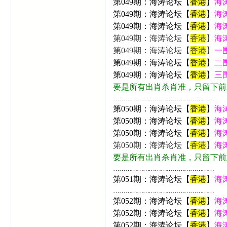
第049期：海涛论坛【
香港
】
海
第049期：海涛论坛【
香港
】
海
第049期：海涛论坛【
香港
】
海
第049期：海涛论坛【
香港
】
海
第049期：海涛论坛【
香港
】
一
第049期：海涛论坛【
香港
】
二
第049期：海涛论坛【
香港
】
三
要是所有出肖杀肖准，只留下前
……………………………………………
第050期：海涛论坛【
香港
】
海
第050期：海涛论坛【
香港
】
海
第050期：海涛论坛【
香港
】
海
第050期：海涛论坛【
香港
】
海
要是所有出肖杀肖准，只留下前
……………………………………………
第051期：海涛论坛【
香港
】
海
……………………………………………
第052期：海涛论坛【
香港
】
海
第052期：海涛论坛【
香港
】
海
第052期：海涛论坛【
香港
】
海