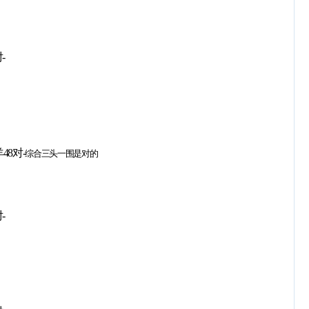
对-
48
对-
综合三头一围是对的
-