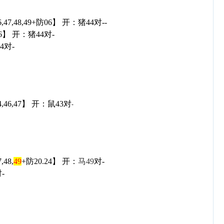
46,47,48,49+防06】 开：猪44对-
-
防06】 开：猪44对-
4对-
44,46,47】 开：
鼠43
对
-
7,48,
49
+防20.24】 开：
马49
对-
-