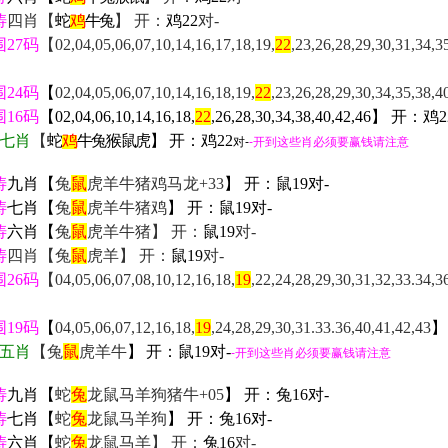
涛
四肖【
蛇
鸡
牛兔
】 开：
鸡22
对-
围27码
【02,04,05,06,07,10,14,16,17,18,19,
22
,23,26,28,29,30,31,34
围24码
【
02,04,05,06,07,10,14,16,18,19,
22
,23,26,28,29,30,34,35,38,4
围16码
【02,04,06,10,14,16,18,
22
,26,28,30,34,38,40,42,46
】 开：
鸡2
七肖
【
蛇
鸡
牛兔猴鼠虎】
开：
鸡22
对-
-开到这些肖必须要赢钱请注意
涛
九肖【
兔
鼠
虎羊牛猪鸡马龙+33
】 开：鼠19对-
涛
七肖【
兔
鼠
虎羊牛猪鸡
】 开：
鼠19
对-
涛
六肖【
兔
鼠
虎羊牛猪
】 开：
鼠19
对-
涛
四肖【
兔
鼠
虎羊
】 开：
鼠19
对-
围26码
【04,05,06,07,08,10,12,16,18,
19
,22,24,28,29,30,31,32,33.34
围19码
【
04,05,06,07,12,16,18,
19
,24,28,29,30,31.33.36,40,41,42,43
】
五肖
【
兔
鼠
虎羊牛
】
开：
鼠19
对-
-开到这些肖必须要赢钱请注意
涛
九肖【
蛇
兔
龙鼠马羊狗
猪牛+05
】 开：兔16对-
涛
七肖【
蛇
兔
龙鼠马羊狗
】 开：
兔16
对-
涛
六肖【
蛇
兔
龙鼠马羊
】 开：
兔16
对-