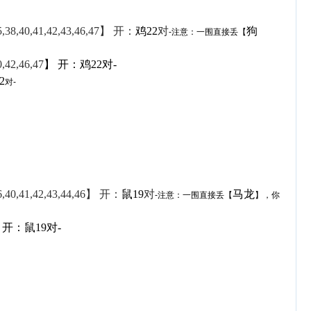
,35,38,40,41,42,43,46,47】 开：
鸡22
对
狗
-注意：一围直接丢【
0,42,46,47
】 开：
鸡22
对-
2
对-
,36,40,41,42,43,44,46】 开：
鼠19
对
马龙
-注意：一围直接丢【
】，你
 开：
鼠19
对-