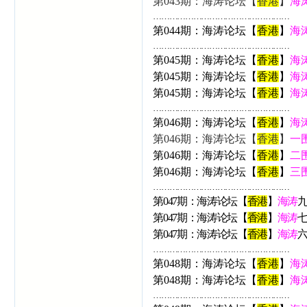
第043期：海涛论坛【
香港
】
海
……………………………………………
第044期：海涛论坛【
香港
】
海
……………………………………………
第045期：海涛论坛【
香港
】
海
第045期：海涛论坛【
香港
】
海
第045期：海涛论坛【
香港
】
海
……………………………………………
第046期：海涛论坛【
香港
】
海
第046期：海涛论坛【
香港
】
一
第046期：海涛论坛【
香港
】
二
第046期：海涛论坛【
香港
】
三
……………………………………………
第047期：海涛论坛【
香港
】
海涛
第047期：海涛论坛【
香港
】
海涛
第047期：海涛论坛【
香港
】
海涛
……………………………………………
第048期：海涛论坛【
香港
】
海
第048期：海涛论坛【
香港
】
海
……………………………………………