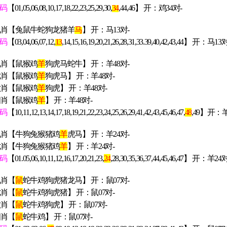
5码
【01,05,06,08,10,17,18,22,23,25,29,30,
34
,44,46】 开：鸡34对-
九肖【兔鼠牛蛇狗龙猪羊
马
】 开：马13对-
1码
【03,04,06,07,12,
13
,14,15,16,19,20,21,26,28,31,33.39,40,42,43,44】 开：马13
九肖【
鼠猴鸡
羊
狗虎马蛇牛
】 开：羊48对-
七肖【
鼠猴鸡
羊
狗虎马
】 开：羊48对-
六
肖【
鼠猴鸡
羊
狗虎
】 开：羊48对-
四
肖【
鼠猴鸡
羊
】 开：羊48对-
3码
【10,11,12,13,14,17,18,19,21,22,23,24,25,26,29,41,42,43,45,46,47,
48
,49】开：羊
九肖【
牛狗兔猴猪鸡
羊
虎马
】 开：羊24对-
七肖【
牛狗兔猴猪鸡
羊
】 开：
羊24
对-
1码
【01.05,06,10,11,12,16,17,20,21,23,
24
,28,30,35,36,37,44,45,46,47】 开：
羊24
对
九肖【
鼠
蛇牛鸡狗虎猪龙马
】 开：鼠07对-
七肖【
鼠
蛇牛鸡狗虎猪
】 开：
鼠07
对-
六肖【
鼠
蛇牛鸡狗虎
】 开：
鼠07
对-
四肖【
鼠
蛇牛鸡
】 开：
鼠07
对-