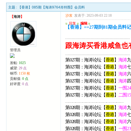
主题 :
【香港】085期【海涛9764肖特围】会员料
沙发
发表于: 2023-09-03 22:18
【
海涛
】
u
回复
u
编辑
u
【香港】==27期到81期会员料
……………………………………………
跟海涛买香港咸鱼也
管理员
……………………………………………
第027期：海涛论坛【
香港
】
海涛
发帖:
1025
第027期：海涛论坛【
香港
】
海涛
威望:
29 点
铜币:
1150 枚
第027期：海涛论坛【
香港
】
海涛
贡献值:
0 点
第027期：海涛论坛【
香港
】
海涛
好评度:
0 点
第027期：海涛论坛【
香港
】
一围2
第027期：海涛论坛【
香港
】
二围1
……………………………………………
第028期：海涛论坛【
香港
】
海涛
第028期：海涛论坛【
香港
】
海涛
第028期：海涛论坛【
香港
】
海涛
第028期：海涛论坛【
香港
】
一围2