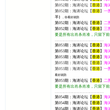
第052期：海涛论坛【
香港
】
海
第052期：海涛论坛【
香港
】
一
羊
】，你看好就防
第052期：海涛论坛【
香港
】
二
第052期：海涛论坛【
香港
】
三
要是所有出肖杀肖准，只留下前
……………………………………………
第053期：海涛论坛【
香港
】
海
第053期：海涛论坛【
香港
】
海
第053期：海涛论坛【
香港
】
海
第053期：海涛论坛【
香港
】
海
第053期：海涛论坛【
香港
】
一
看好就防
第053期：海涛论坛【
香港
】
二
要是所有出肖杀肖准，只留下前
……………………………………………
第054期：海涛论坛【
香港
】
海
第054期：海涛论坛【
香港
】
海
第054期：海涛论坛【
香港
】
海