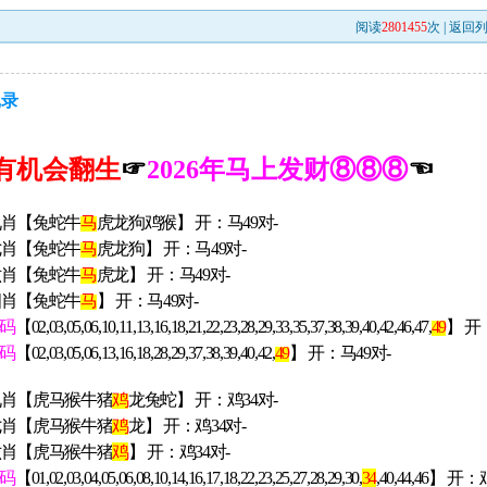
阅读
2801455
次 |
返回
记录
有机会翻生
☞
2026年马上发财⑧⑧⑧
☜
九肖【兔蛇牛
马
虎龙狗鸡猴】 开：马49对-
七肖【兔蛇牛
马
虎龙狗】 开：马49对-
六
肖【兔蛇牛
马
虎龙】 开：马49对-
四
肖【兔蛇牛
马
】 开：马49对-
4码
【02,03,05,06,10,11,13,16,18,21,22,23,28,29,33,35,37,38,39,40,42,46,47,
49
】 开
5码
【02,03,05,06,13,16,18,28,29,37,38,39,40,42,
49
】 开：马49对-
九肖【虎马猴牛猪
鸡
龙兔蛇】 开：鸡34对-
七肖【虎马猴牛猪
鸡
龙】 开：鸡34对-
六
肖【虎马猴牛猪
鸡
】 开：鸡34对-
3码
【01,02,03,04,05,06,08,10,14,16,17,18,22,23,25,27,28,29,30,
34
,40,44,46】 开：