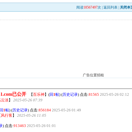
阅读
18567497
次 |
返回列表
|
关闭本
广告位置招租