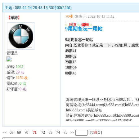
主题 :
085.42.24.29.48.13.30特03(22鼠)
70楼
发表于: 2022-10-13 11:12
【
海涛
】
u
回复
u
编辑
u
9尾期备忘一尾帖
9尾期备忘一尾帖
内容:既然看到了就记录一下，49期1尾，感觉
49期41
管理员
39期02
29期13
发帖:
1025
19期04
威望:
29 点
09期45
铜币:
1150 枚
贡献值:
0 点
好评度:
0 点
海涛管理员唯一联系业务QQ:276092719，飞
海涛论坛{ht63444.com或ht638.com或ht638
ht63555.com}易记域名
请记住海涛论坛{ht63999.com或ht639999.com或
或ht638888.com或ht6333999.net}易记域名
如有域名打不开请尝试在域名前面加www.
<<
68
69
70
71
72
73
74
75
>>
[共
98
页]