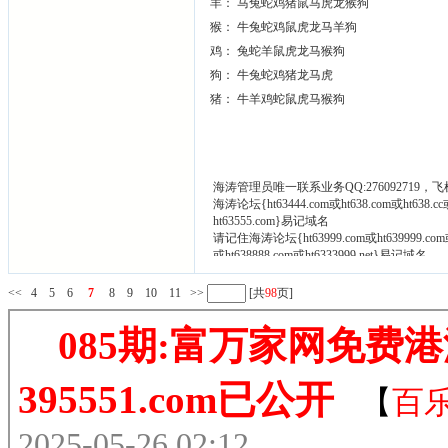
羊： 马兔蛇鸡猪鼠马虎龙猴狗
猴： 牛兔蛇鸡鼠虎龙马羊狗
鸡： 兔蛇羊鼠虎龙马猴狗
狗： 牛兔蛇鸡猪龙马虎
猪： 牛羊鸡蛇鼠虎马猴狗
海涛管理员唯一联系业务QQ:276092719，飞
海涛论坛{ht63444.com或ht638.com或ht638
ht63555.com}易记域名
请记住海涛论坛{ht63999.com或ht639999.com或
或ht638888.com或ht6333999.net}易记域名
如有域名打不开请尝试在域名前面加www.
<<
4
5
6
7
8
9
10
11
>>
[共
98
页]