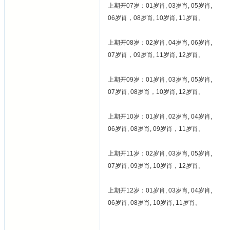
上期开07岁：01岁肖, 03岁肖, 05岁肖,
06岁肖，08岁肖, 10岁肖, 11岁肖。
上期开08岁：02岁肖, 04岁肖, 06岁肖,
07岁肖，09岁肖, 11岁肖, 12岁肖。
上期开09岁：01岁肖, 03岁肖, 05岁肖,
07岁肖, 08岁肖，10岁肖, 12岁肖。
上期开10岁：01岁肖, 02岁肖, 04岁肖,
06岁肖, 08岁肖, 09岁肖，11岁肖。
上期开11岁：02岁肖, 03岁肖, 05岁肖,
07岁肖, 09岁肖, 10岁肖，12岁肖。
上期开12岁：01岁肖, 03岁肖, 04岁肖,
06岁肖, 08岁肖, 10岁肖, 11岁肖。