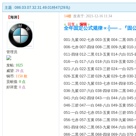
主题 :
086.03.07.32.31.49.01特47(29马)
14楼
发表于: 2021-12-16 11:34
【
海涛
】
u
回复
u
编辑
u
全年固定公式规律∝╬══→『固
001-九紫 002-七赤 003-五黄 004-二黑 005
006-七赤 007-四绿 008-二黑 009-九紫 010
管理员
011-四绿 012-二黑 013-五黄 014-六白 015
016-一白 017-八白 018-六白 019-五黄 020
发帖:
1025
021-八白 022-五黄 023-三碧 024-一白 025
威望:
29 点
铜币:
1150 枚
026-五黄 027-三碧 028-九紫 029-七赤 030
贡献值:
0 点
031-二黑 032-九紫 033-七赤 034-四绿 035
好评度:
0 点
036-九紫 037-六白 038-四绿 039-二黑 040
041-六白 042-四绿 043-一白 044-八白 045
046-三碧 047-一白 048-八白 049-五黄 050
051-一白 052-七赤 053-五黄 054-三碧 055
056-七赤 057-五黄 058-二黑 059-九紫 060
061-四绿 062-二黑 063-九紫 064-六白 065
066-二黑 067-二黑 068-四绿 069-六白 070