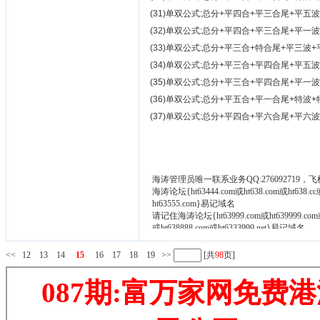
(31)单双公式:总分+平四合+平三合尾+平五
(32)单双公式:总分+平四合+平三合尾+平一
(33)单双公式:总分+平三合+特合尾+平三波
(34)单双公式:总分+平三合+平四合尾+平五
(35)单双公式:总分+平三合+平四合尾+平一
(36)单双公式:总分+平五合+平一合尾+特波
(37)单双公式:总分+平四合+平六合尾+平六
海涛管理员唯一联系业务QQ:276092719，飞
海涛论坛{ht63444.com或ht638.com或ht638
ht63555.com}易记域名
请记住海涛论坛{ht63999.com或ht639999.com或
或ht638888.com或ht6333999.net}易记域名
如有域名打不开请尝试在域名前面加www.
<<
12
13
14
15
16
17
18
19
>>
[共
98
页]