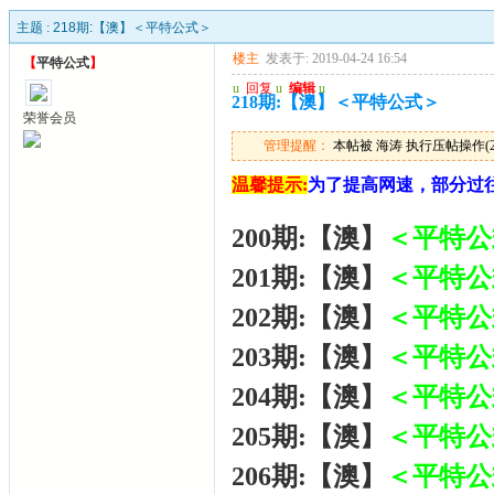
主题 :
218期:【澳】＜平特公式＞
楼主
发表于: 2019-04-24 16:54
【
平特公式
】
u
回复
u
编辑
u
218期:【澳】＜平特公式＞
荣誉会员
管理提醒：
本帖被 海涛 执行压帖操作(2026
温馨提示:
为了提高网速，部分过
200期:【澳】
＜平特公
201期:【澳】
＜平特公
202期:【澳】
＜平特公
203期:【澳】
＜平特公
204期:【澳】
＜平特公
205期:【澳】
＜平特公
206期:【澳】
＜平特公