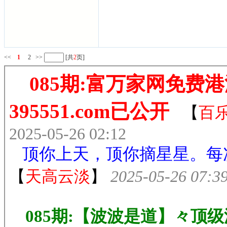
<<
1
2
>>
[共
2
页]