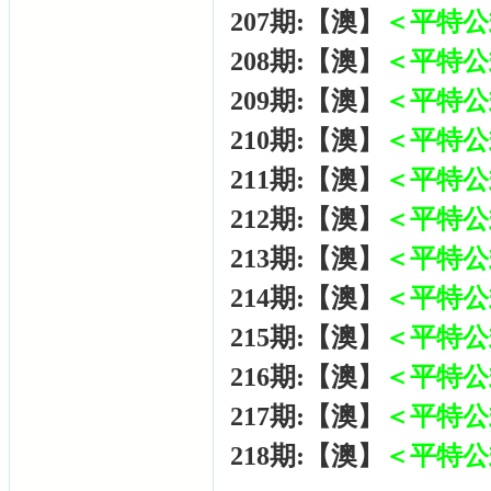
207期:【澳】
＜平特公
208期:【澳】
＜平特公
209期:【澳】
＜平特公
210期:【澳】
＜平特公
211期:【澳】
＜平特公
212期:【澳】
＜平特公
213期:【澳】
＜平特公
214期:【澳】
＜平特公
215期:【澳】
＜平特公
216期:【澳】
＜平特公
217期:【澳】
＜平特公
218期:【澳】
＜平特公