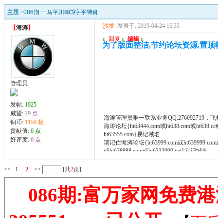
主题 :
086期:一马平川✉⑶字平特肖
沙发
发表于: 2019-04-24 16:33
【
海涛
】
u
回复
u
编辑
u
为了版面整洁,节约论坛资源,置顶帖,请
管理员
发帖:
1025
威望:
29 点
海涛管理员唯一联系业务QQ:276092719，飞
铜币:
1150 枚
海涛论坛{ht63444.com或ht638.com或ht638
贡献值:
0 点
ht63555.com}易记域名
好评度:
0 点
请记住海涛论坛{ht63999.com或ht639999.com或
或ht638888.com或ht6333999.net}易记域名
如有域名打不开请尝试在域名前面加www.
<<
1
2
>>
[共
2
页]