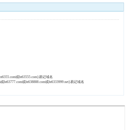
t6355.com或ht63555.com}易记域名
t63777.com或ht638888.com或ht6333999.net}易记域名