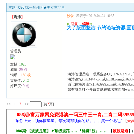
主题 :
086期:一刹那间★男女主㈡肖
沙发
发表于: 2019-04-24 16:35
【
海涛
】
u
回复
u
编辑
u
为了版面整洁,节约论坛资源,置顶帖,
管理员
发帖:
1025
威望:
29 点
海涛管理员唯一联系业务QQ:276092719
铜币:
1150 枚
海涛论坛{ht63444.com或ht638.com或ht6
贡献值:
0 点
请记住海涛论坛{ht63999.com或ht639999.co
好评度:
0 点
如有域名打不开请尝试在域名前面加www
<<
1
2
>>
[共
2
页]