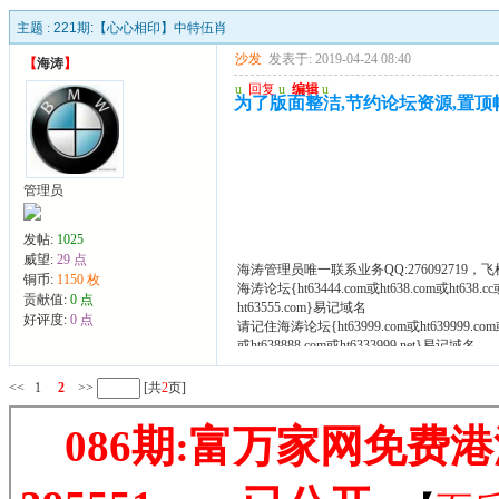
主题 :
221期:【心心相印】中特伍肖
沙发
发表于: 2019-04-24 08:40
【
海涛
】
u
回复
u
编辑
u
为了版面整洁,节约论坛资源,置顶帖,请
管理员
发帖:
1025
威望:
29 点
海涛管理员唯一联系业务QQ:276092719，飞
铜币:
1150 枚
海涛论坛{ht63444.com或ht638.com或ht638
贡献值:
0 点
ht63555.com}易记域名
好评度:
0 点
请记住海涛论坛{ht63999.com或ht639999.com或
或ht638888.com或ht6333999.net}易记域名
如有域名打不开请尝试在域名前面加www.
<<
1
2
>>
[共
2
页]