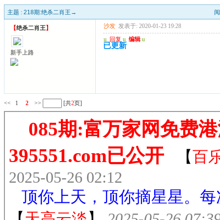
主题 :
218期:绝杀二肖王→
阅
沙发
发表于: 2020-01-23 19:28
【
绝杀二肖王
】
u
回复
u
编辑
u
已更新
新手上路
<<
1
2
>>
[共
2
页]