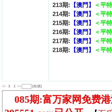
213期:
【澳門】
＜平
214期:
【澳門】
＜平
215期:
【澳門】
＜平
216期:
【澳門】
＜平
217期:
【澳門】
＜平
218期:
【澳門】
＜平
<<
1
2
>>
[共
2
页]