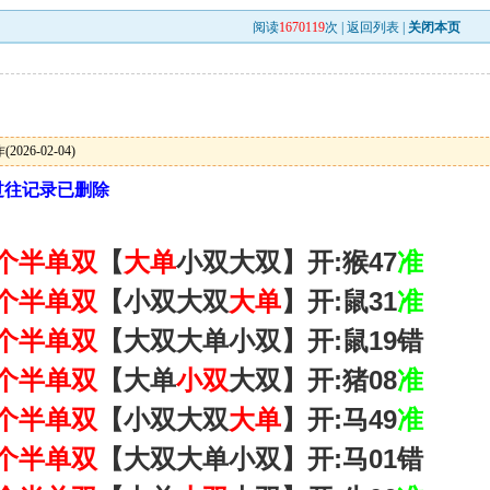
阅读
1670119
次 |
返回列表
|
关闭本页
26-02-04)
过往记录已删除
个半单双
【
大单
小双大双】开:猴47
准
个半单双
【小双大双
大单
】开:鼠31
准
个半单双
【大双大单小双】开:鼠19错
个半单双
【大单
小双
大双】开:猪08
准
个半单双
【小双大双
大单
】开:马49
准
个半单双
【大双大单小双】开:马01错