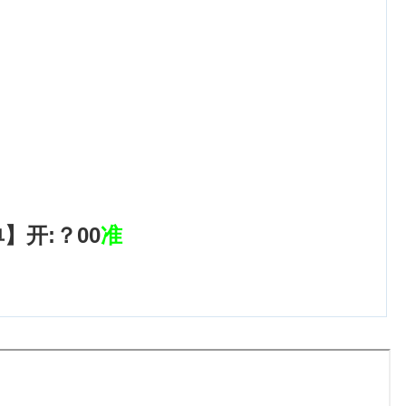
:？00
准