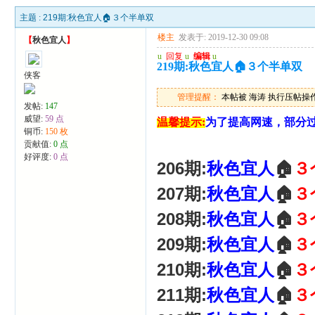
主题 :
219期:秋色宜人🏠３个半单双
楼主
发表于: 2019-12-30 09:08
【
秋色宜人
】
u
回复
u
编辑
u
219期:秋色宜人🏠３个半单双
侠客
管理提醒：
本帖被 海涛 执行压帖操作(20
发帖:
147
威望:
59 点
温馨提示:
为了提高网速，部分
铜币:
150 枚
贡献值:
0 点
好评度:
0 点
206期:
秋色宜人
🏠
３
207期:
秋色宜人
🏠
３
208期:
秋色宜人
🏠
３
209期:
秋色宜人
🏠
３
210期:
秋色宜人
🏠
３
211期:
秋色宜人
🏠
３