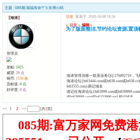
主题 :
085期:祸福有命♈５肖博㈤码
沙发
发表于: 2020-10-08 18:34
【
海涛
】
u
回复
u
编辑
u
为了版面整洁,节约论坛资源,置顶帖,请
管理员
发帖:
1025
威望:
29 点
海涛管理员唯一联系业务QQ:276092719，飞
铜币:
1150 枚
海涛论坛{ht63444.com或ht638.com或ht638
贡献值:
0 点
ht63555.com}易记域名
好评度:
0 点
请记住海涛论坛{ht63999.com或ht639999.com或
或ht638888.com或ht6333999.net}易记域名
如有域名打不开请尝试在域名前面加www.
<<
1
2
>>
[共
2
页]