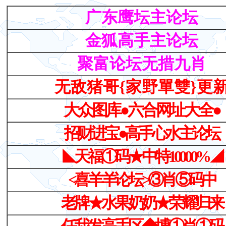
广东鹰坛主论坛
金狐高手主论坛
聚富论坛无措九肖
无敌猪哥{家野單雙}更
大众图库●六合网址大全●
招财进宝●高手心水主论坛
◣天福①码★中特10000%◢
≮喜羊羊论坛≯③肖⑤码中
老牌★水果奶奶★荣耀归来