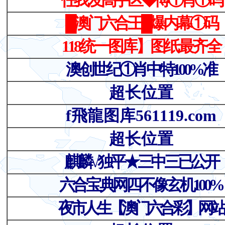
任我发高手区◆博①肖①码
█澳门六合王█爆内幕①码
118统一图库】图纸最齐全
澳创世纪①肖中特100%准
超长位置
f飛龍图库561119.com
超长位置
麒麟√独平★三中三已公开
六合宝典网四不像玄机100%
夜市人生【澳门六合彩】网站