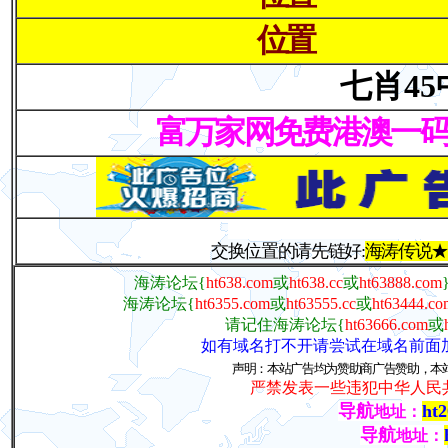
位置
七肖45
富万家网免费港澳一码三中
交换位置的请先链好:
海涛传说★
海涛论坛{
ht638.com
或
ht638.cc
或
ht63888.com
海涛论坛{
ht6355.com
或
ht63555.cc
或
ht63444.co
请记住海涛论坛{
ht63666.com
或
如有域名打不开请尝试在域名前面加
声明：本站广告均为赞助商广告赞助，本
严禁发表一些违犯中华人民
导航
ht
地址：
导航
地址：