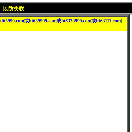
】以防失联
ht63999.com或ht639999.com或ht6333999.com或ht63111.com
}