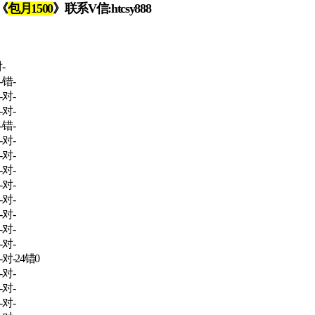
《
包月1500
》联系V信:htcsy888
-
-错-
-对-
-对-
-错-
-对-
-对-
-对-
-对-
-对-
-对-
-对-
-对-
-对-24错0
-对-
-对-
-对-