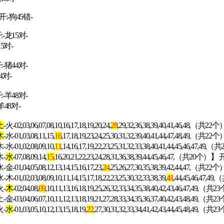
开:
-狗45错-
:
-龙15对-
15对-
:
-猪44对-
4对-
:
-羊48对-
羊48对-
土
-火-02,03,06,07,08,10,16,17,18,19,20,24,
28
,29,32,36,38,39,40,41,46,48,（共
木
-水-01,03,08,11,15,
16
,17,18,19,23,24,25,30,31,32,39,40,41,44,47,48,49,（
木-水-01,02,08,09,10,
11
,14,16,17,19,22,23,25,31,32,33,38,40,41,44,45,46,47
木-
水
-07,08,09,14,
15,
16,20,21,22,23,24,28,31,36,38,39,44,45,46,47,（共20个）】
水-金-01,04,05,08,12,13,14,15,16,17,23,
24
,25,26,27,30,35,38,39,42,44,47,（共
-木-01,02,03,08,09,10,11,14,15,17,18,22,23,25,30,32,33,38,39,
41
,44,45,46,47,
火-
木
-02,04,08,
09
,10,11,13,16,18,19,25,26,32,33,34,35,38,40,42,43,46,47,49
,06,07,10,11,12,13,18,19,21,27,28,33,34,35,36,37,40,42,43,48,49,
-
水
-01,03,05,10,12,13,15,18,19,
22
,27,30,31,32,33,34,41,42,43,44,45,48,49