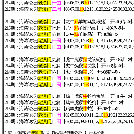
212期：海涛论坛[
老澳门
]
一围
【03,06,07,08,
10
,12,13,15,18,20,22,23,24,25
212期：海涛论坛[
老澳门
]
二围
【06,07,08,
10
,12,13,18,20,22,24,25,30,32,3
…………………………………………
213期：海涛论坛[
老澳门
]九肖【龙牛
鸡
羊蛇马鼠猴猪】 开:-10鸡- -对-
213期：海涛论坛[
老澳门
]七肖【龙牛
鸡
羊蛇马鼠】 开:-10鸡- -对-
213期：海涛论坛[
老澳门
]六肖【龙牛
鸡
羊蛇马】 开:-10鸡- -对-
213期：海涛论坛[
老澳门
]
一围
【01,03,06,07,08,
10
,11,13,15,18,19,20,23,25
213期：海涛论坛[
老澳门
]
二围
【01,03,06,07,
10
,13,15,18,19,25,26,27,30,3
…………………………………………
214期：海涛论坛[
老澳门
]九肖【虎牛兔猴
猪
龙鼠蛇狗】 开:-08猪- -对-
214期：海涛论坛[
老澳门
]七肖【虎牛兔猴
猪
龙鼠】 开:-08猪- -对-
214期：海涛论坛[
老澳门
]六肖【虎牛兔猴
猪
龙】 开:-08猪- -对-
214期：海涛论坛[
老澳门
]
一围
【03,05,06,07,
08
,09,11,15,16,17,18,19,20,21
214期：海涛论坛[
老澳门
]
二围
【03,05,06,07,
08
,11,15,16,17,18,19,20,23,2
…………………………………………
215期：海涛论坛[
老澳门
]九肖【鸡羊虎猴
牛
蛇狗兔鼠】 开:-18牛- -对-
215期：海涛论坛[
老澳门
]七肖【鸡羊虎猴
牛
蛇狗】 开:-18牛- -对-
215期：海涛论坛[
老澳门
]六肖【鸡羊虎猴
牛
蛇】 开:-18牛- -对-
215期：海涛论坛[
老澳门
]
一围
【02,05,06,09,10,11,12,16,
18
,19,21,22,23,26
215期：海涛论坛[
老澳门
]
二围
【02,05,06,09,10,11,12,
18
,21,22,23,26,29,30
…………………………………………
216期：海涛论坛[
老澳门
]九肖【猴龙鼠虎猪狗兔蛇牛】 开: 马49错