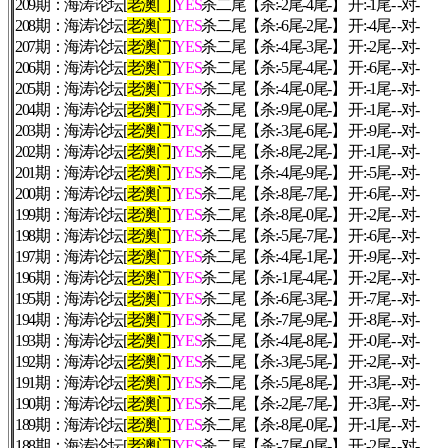
209期：
海涛论坛[
老澳门
]
YES
杀二尾
【杀:-2尾-4尾-】 开:-1尾- -对-
208期：
海涛论坛[
老澳门
]
YES
杀二尾
【杀:-6尾-2尾-】 开:-4尾- -对-
207期：
海涛论坛[
老澳门
]
YES
杀二尾
【杀:-4尾-3尾-】 开:-2尾- -对-
206期：
海涛论坛[
老澳门
]
YES
杀二尾
【杀:-5尾-4尾-】 开:-6尾- -对-
205期：
海涛论坛[
老澳门
]
YES
杀二尾
【杀:-4尾-0尾-】 开:-1尾- -对-
204期：
海涛论坛[
老澳门
]
YES
杀二尾
【杀:-9尾-0尾-】 开:-1尾- -对-
203期：
海涛论坛[
老澳门
]
YES
杀二尾
【杀:-3尾-6尾-】 开:-9尾- -对-
202期：
海涛论坛[
老澳门
]
YES
杀二尾
【杀:-8尾-2尾-】 开:-1尾- -对-
201期：
海涛论坛[
老澳门
]
YES
杀二尾
【杀:-4尾-9尾-】 开:-5尾- -对-
200期：
海涛论坛[
老澳门
]
YES
杀二尾
【杀:-8尾-7尾-】 开:-6尾- -对-
199期：
海涛论坛[
老澳门
]
YES
杀二尾
【杀:-8尾-0尾-】 开:-2尾- -对-
198期：
海涛论坛[
老澳门
]
YES
杀二尾
【杀:-5尾-7尾-】 开:-6尾- -对-
197期：
海涛论坛[
老澳门
]
YES
杀二尾
【杀:-4尾-1尾-】 开:-9尾- -对-
196期：
海涛论坛[
老澳门
]
YES
杀二尾
【杀:-1尾-4尾-】 开:-2尾- -对-
195期：
海涛论坛[
老澳门
]
YES
杀二尾
【杀:-6尾-3尾-】 开:-7尾- -对-
194期：
海涛论坛[
老澳门
]
YES
杀二尾
【杀:-7尾-9尾-】 开:-8尾- -对-
193期：
海涛论坛[
老澳门
]
YES
杀二尾
【杀:-4尾-8尾-】 开:-0尾- -对-
192期：
海涛论坛[
老澳门
]
YES
杀二尾
【杀:-3尾-5尾-】 开:-2尾- -对-
191期：
海涛论坛[
老澳门
]
YES
杀二尾
【杀:-5尾-8尾-】 开:-3尾- -对-
190期：
海涛论坛[
老澳门
]
YES
杀二尾
【杀:-2尾-7尾-】 开:-3尾- -对-
189期：
海涛论坛[
老澳门
]
YES
杀二尾
【杀:-8尾-0尾-】 开:-1尾- -对-
188期：
海涛论坛[
老澳门
]
YES
杀二尾
【杀:-7尾-0尾-】 开:-2尾- -对-