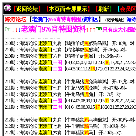
【
返回论坛
】【
本页面全屏显示
】【
刷新
】
【
会员
海涛论坛
【
老澳门{
976肖特肖特围
}资料区
】
海
（
记录地址
）
☞
↓↓
↓
老澳门976肖特围资料
↑↑↑
☜
只有走大包围
…………………………………………
210期：海涛论坛[
老澳门
]九肖【鸡猪羊虎
兔
猴狗马鼠】 开:-16兔- -对-
210期：海涛论坛[
老澳门
]七肖【鸡猪羊虎
兔
猴狗】 开:-16兔- -对-
210期：海涛论坛[
老澳门
]六肖【鸡猪羊虎
兔
猴】 开:-16兔- -对-
210期：海涛论坛[
老澳门
]
一围
【01,04,05,07,10,11,12,13,
16
,17,20,21,22,23
210期：海涛论坛[
老澳门
]
二围
【04,05,10,11,12,
16
,17,20,21,22,23,24,32,3
…………………………………………
211期：海涛论坛[
老澳门
]九肖【牛龙马猪
虎
兔狗羊鸡】 开:-17虎- -对-
211期：海涛论坛[
老澳门
]七肖【牛龙马猪
虎
兔狗】 开:-17虎- -对-
211期：海涛论坛[
老澳门
]六肖【牛龙马猪
虎
兔】 开:-17虎- -对-
211期：海涛论坛[
老澳门
]
一围
【01,04,05,08,09,10,12,15,
17
,18,20,21,22,24
211期：海涛论坛[
老澳门
]
二围
【01,04,05,08,09,15,
17,
18,20,21,25,27,28,29
…………………………………………
212期：海涛论坛[
老澳门
]九肖【牛羊猪鼠
鸡
马狗猴龙】 开:-10鸡- -对-
212期：海涛论坛[
老澳门
]七肖【牛羊猪鼠
鸡
马狗】 开:-10鸡- -对-
212期：海涛论坛[
老澳门
]六肖【牛羊猪鼠
鸡
马】 开:-10鸡- -对-