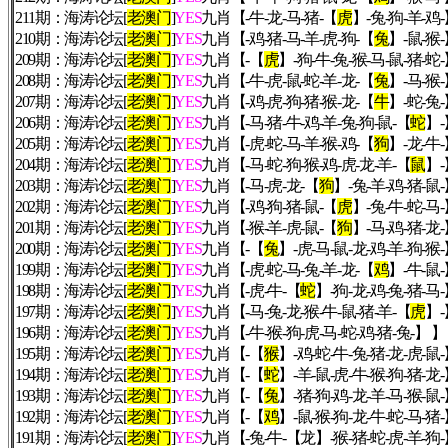
211期：海涛论坛[
老澳门
]
YES
九肖【-牛-龙-马-猪-【
虎
】-兔-狗-羊-鸡-】
210期：海涛论坛[
老澳门
]
YES
九肖【-鸡-猪-马-羊-虎-狗-【
兔
】-鼠-猴-】
209期：海涛论坛[
老澳门
]
YES
九肖【-【
虎
】-狗-牛-兔-猴-马-鼠-猪-蛇-】
208期：海涛论坛[
老澳门
]
YES
九肖【-牛-虎-鼠-蛇-羊-龙-【
兔
】-马-猴-】
207期：海涛论坛[
老澳门
]
YES
九肖【-鸡-虎-狗-猪-猴-龙-【
牛
】-蛇-兔-】
206期：海涛论坛[
老澳门
]
YES
九肖【-马-猪-牛-鸡-羊-兔-狗-鼠-【
蛇
】-
205期：海涛论坛[
老澳门
]
YES
九肖【-虎-蛇-马-羊-猴-鸡-【
狗
】-龙-牛-】
204期：海涛论坛[
老澳门
]
YES
九肖【-马-蛇-狗-猴-鸡-虎-龙-羊-【
鼠
】-
203期：海涛论坛[
老澳门
]
YES
九肖【-马-虎-龙-【
狗
】-兔-羊-鸡-猪-鼠-】
202期：海涛论坛[
老澳门
]
YES
九肖【-鸡-狗-猪-鼠-【
虎
】-兔-牛-蛇-马-】
201期：海涛论坛[
老澳门
]
YES
九肖【-猴-羊-虎-鼠-【
狗
】-马-鸡-猪-龙-】
200期：海涛论坛[
老澳门
]
YES
九肖【-【
兔
】-虎-马-鼠-龙-鸡-羊-狗-猴-】
199期：海涛论坛[
老澳门
]
YES
九肖【-虎-蛇-马-兔-羊-龙-【
鸡
】-牛-鼠-】
198期：海涛论坛[
老澳门
]
YES
九肖【-虎-牛-【
蛇
】-狗-龙-鸡-兔-猪-马-】
197期：海涛论坛[
老澳门
]
YES
九肖【-马-兔-龙-猴-牛-鼠-猪-羊-【
虎
】-
196期：海涛论坛[
老澳门
]
YES
九肖【-牛-猴-狗-虎-马-蛇-鸡-猪-兔-】 】】
195期：海涛论坛[
老澳门
]
YES
九肖【-【
猴
】-鸡-蛇-牛-兔-猪-龙-虎-鼠-】
194期：海涛论坛[
老澳门
]
YES
九肖【-【
蛇
】-羊-鼠-虎-牛-猴-狗-猪-龙-】
193期：海涛论坛[
老澳门
]
YES
九肖【-【
兔
】-猪-狗-鸡-龙-羊-马-猴-鼠-】
192期：海涛论坛[
老澳门
]
YES
九肖【-【
鸡
】-鼠-猴-狗-龙-牛-蛇-马-猪-】
191期：海涛论坛[
老澳门
]
YES
九肖【-兔-牛-【龙】-猴-猪-蛇-虎-羊-狗-】 