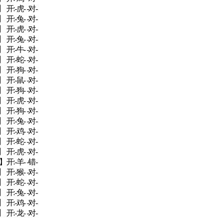
 开:-虎- -对-
 开:-兔- -对-
 开:-虎- -对-
 开:-兔- -对-
 开:-牛- -对-
】 开:-蛇- -对-
 开:-狗- -对-
】 开:-鼠- -对-
 开:-狗- -对-
 开:-虎- -对-
 开:-狗- -对-
 开:-兔- -对-
 开:-鸡- -对-
 开:-蛇- -对-
】 开:-虎- -对-
开:-羊- -错-
 开:-猴- -对-
 开:-蛇- -对-
 开:-兔- -对-
 开:-鸡- -对-
开:-龙- -对-